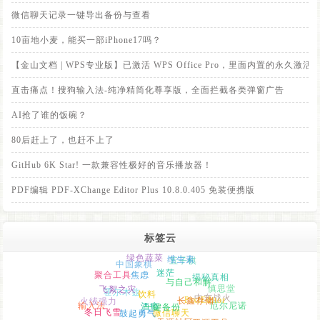
微信聊天记录一键导出备份与查看
10亩地小麦，能买一部iPhone17吗？
【金山文档 | WPS专业版】已激活 WPS Office Pro，里面内置的永
直击痛点！搜狗输入法-纯净精简化尊享版，全面拦截各类弹窗广告
AI抢了谁的饭碗？
80后赶上了，也赶不上了
GitHub 6K Star! 一款兼容性极好的音乐播放器！
PDF编辑 PDF-XChange Editor Plus 10.8.0.405 免装便携版
标签云
绿色蔬菜
中国象棋
五子棋
维生素
聚合工具
焦虑
迷茫
霍尔木兹
揭秘真相
饮料
飞絮之灾
与自己和解
火绒强力
慎思堂
输入法
长鑫存储
中东战火
PixiEditor
冬日飞雪
厄尔尼诺
酒瘾
鼓起勇气
一键备份
精神小伙
布洛芬