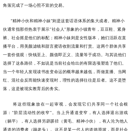
角落完成了一场心照不宣的交易。
“精神小伙和精神小妹”则是这套话语体系的集大成者。精神小
伙通常指那些热衷于展示"社会人"形象的小镇青年，豆豆鞋、紧身
裤、社会摇是他们的标配；精神小妹则是女性版本，她们活跃在直
播平台，用美颜滤镜和甜言蜜语收割流量和打赏。这两个群体共享
一套价值观：快钱至上、颜值即正义、流量等于成功。与其说他们
选择了这条路径，不如说是当前社会给出的有限选项塑造了他们。
当一个年轻人发现读书改变命运的概率越来越低，而做直播、当网
红、混社会反而能快速变现时，理性的选择往往是后者。这不是堕
落，这是被现实教育后的务实。
将这些现象放在一起审视，会发现它们共享同一个社会根
源："阶层流动性的收窄"。当上升通道变窄，有人选择退出游戏
（躺平），有人选择另辟蹊径（黄毛、精神小伙），有人沦为他人
通道的消费者（蹦老头）。这不是某一代人的道德滑坡，而是社会