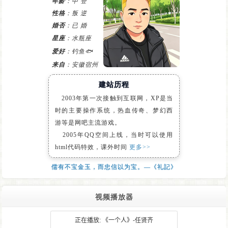
年龄
：中 登
性格
：叛 逆
婚否
：已 婚
星座
：水瓶座
爱好
：钓鱼🐟
来自
：安徽宿州
建站历程
2003年第一次接触到互联网，XP是当
时的主要操作系统，热血传奇、梦幻西
游等是网吧主流游戏。
2005年QQ空间上线，当时可以使用
html代码特效，课外时间
更多>>
儒有不宝金玉，而忠信以为宝。—《礼記》
视频播放器