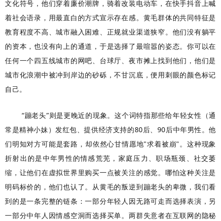
文化符号，他们穿着廉价潮牌，骑着改装电动车，在快手抖音上喊
着社会语录，用最直白的方式宣示存在感。黄毛群体的共同特征是
教育程度不高、城市融入困难、正规就业渠道狭窄。他们没有躺平
的资本，也没有向上的通道，于是选择了最喧嚣的姿态。你可以在
任何一个四五线城市的网吧、台球厅、夜市摊上找到他们，他们是
城市化浪潮中被冲到岸边的砂砾，不甘沉底，便用刺眼的颜色标记
自己。
“蹦老头”则是更晚近的现象。这个词特指那些给年轻女性（通
常是精神小妹）发红包、提供经济支持的80后、90后中年男性。他
们明知对方可能是套路，却依然心甘情愿地"求着被崩"。这种现象
折射出的是中年男性的情感荒芜，家庭压力、职场瓶颈、社交萎
缩，让他们在虚拟世界里购买一点被关注的感觉。哪怕这种关注是
明码标价的，他们也认了。从黄毛的叛逆到蹦老头的卑微，我们看
到的是一条完整的链条：一部分年轻人因无路可走而选择表演，另
一部分中年人因情感空洞而选择买单。两群失意者在互联网的隐秘