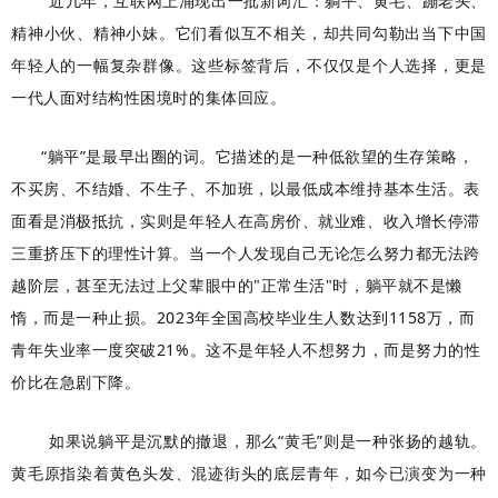
近几年，互联网上涌现出一批新词汇：躺平、黄毛、蹦老头、
精神小伙、精神小妹。它们看似互不相关，却共同勾勒出当下中国
年轻人的一幅复杂群像。这些标签背后，不仅仅是个人选择，更是
一代人面对结构性困境时的集体回应。
“躺平”是最早出圈的词。它描述的是一种低欲望的生存策略，
不买房、不结婚、不生子、不加班，以最低成本维持基本生活。表
面看是消极抵抗，实则是年轻人在高房价、就业难、收入增长停滞
三重挤压下的理性计算。当一个人发现自己无论怎么努力都无法跨
越阶层，甚至无法过上父辈眼中的"正常生活"时，躺平就不是懒
惰，而是一种止损。2023年全国高校毕业生人数达到1158万，而
青年失业率一度突破21%。这不是年轻人不想努力，而是努力的性
价比在急剧下降。
如果说躺平是沉默的撤退，那么“黄毛”则是一种张扬的越轨。
黄毛原指染着黄色头发、混迹街头的底层青年，如今已演变为一种