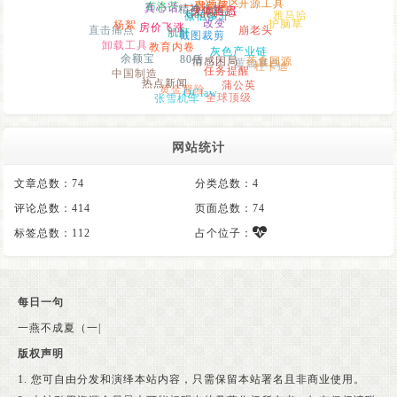
一键部署
Codex
微信聊天
真心话
微信多开
天涯社区
开源工具
人间百态
身体重启
杨絮
直击痛点
房价飞涨
雅马哈
崩老头
护脑草
改变
教育内卷
卸载工具
肌酐
截图裁剪
灰色产业链
80后
余额宝
情感困局
药食同源
中国制造
黄金暴跌
热点新闻
杜卡迪
任务提醒
蒲公英
QClaw
黄金避险
张雪机车
全球顶级
网站统计
文章总数：74
分类总数：4
评论总数：414
页面总数：74
标签总数：112
占个位子：
每日一句
一燕不成夏（一花独放不是春）。
|
版权声明
1. 您可自由分发和演绎本站内容，只需保留本站署名且非商业使用。