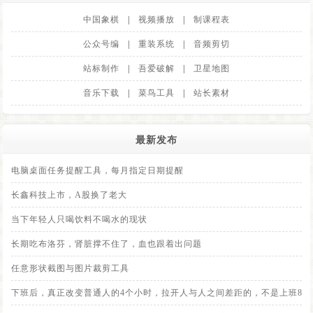
中国象棋
|
视频播放
|
制课程表
公众号编
|
重装系统
|
音频剪切
站标制作
|
吾爱破解
|
卫星地图
音乐下载
|
菜鸟工具
|
站长素材
最新发布
电脑桌面任务提醒工具，每月指定日期提醒
长鑫科技上市，A股换了老大
当下年轻人只喝饮料不喝水的现状
长期吃布洛芬，肾脏撑不住了，血也跟着出问题
任意形状截图与图片裁剪工具
下班后，真正改变普通人的4个小时，拉开人与人之间差距的，不是上班8小